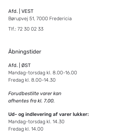
Mobilhegn type 170 er også kendt under
betegnelsen: Byggepladshegn,
Afd. | VEST
Mål
byggepladsrammer og midlertidigt hegn.
Børupvej 51, 7000 Fredericia
Højder: 180 cm.
Tlf.:
72 30 02 33
Tilbehør
2 rk. pigtråd lige op på forlængede stolper.
Åbningstider
Lignende betegnelser
Afd. | ØST
Mandag-torsdag kl. 8.00-16.00
Trådhegn type 123 er også kendt under
Fredag kl. 8.00-14.30
betegnelsen: Fletværkshegn,
fletvævshegn, byggepladshegn og
Forudbestilte varer kan
midlertidigt hegn.
afhentes fra kl. 7.00.
Ud- og indlevering af varer lukker:
Mandag-torsdag kl. 14.30
Fredag kl. 14.00