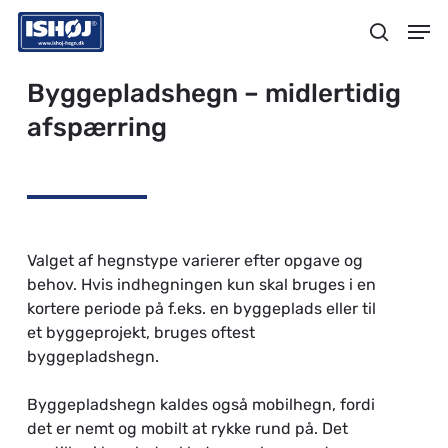
Skip
Menu
Men
to
search
main
content
Byggepladshegn – midlertidig
afspærring
Valget af hegnstype varierer efter opgave og
behov. Hvis indhegningen kun skal bruges i en
kortere periode på f.eks. en byggeplads eller til
et byggeprojekt, bruges oftest
byggepladshegn.
Byggepladshegn kaldes også mobilhegn, fordi
det er nemt og mobilt at rykke rund på. Det