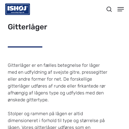
Skip
Menu
Men
to
search
main
content
Gitterlåger
Gitterlåger er en fælles betegnelse for låger
med en udfyldning af svejste gitre, pressegitter
eller andre former for net. De forskellige
gitterlåger udføres af runde eller firkantede rør
afhængig af lågens type og udfyldes med den
ønskede gittertype.
Stolper og rammen på lågen er altid
dimensioneret i forhold til type og størrelse på
lågen. Vores gitterlåger udføres som en