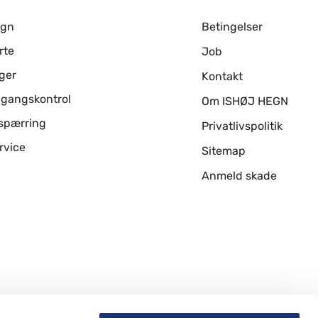
egn
Betingelser
rte
Job
ger
Kontakt
gangskontrol
Om ISHØJ HEGN
spærring
Privatlivspolitik
rvice
Sitemap
Anmeld skade