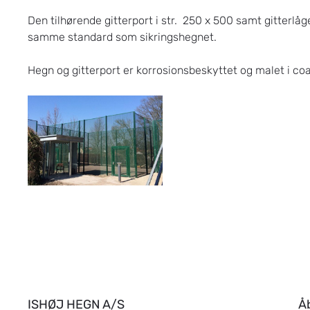
Den tilhørende gitterport i str. 250 x 500 samt gitterlåg
samme standard som sikringshegnet.
Hegn og gitterport er korrosionsbeskyttet og malet i coa
sikringshegn-
til-
retspsykiatrisk
ISHØJ HEGN A/S
Å