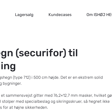
Lagersalg
Kundecases
Om ISHØJ H
n (securifor) til
ling
ngshegn (type 712) i 500 cm højde. Det er en ekstrem solid
og bygninger.
 i et sammensvejst gitter med 76,2×12,7 mm masker, hvilket gø
il stolper med specialbeslag og sikringsskruer, så hegnet ikke
s for at højne sikkerheden.