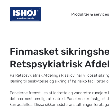
Skip
to
Produkter & services
main
content
Tryk på Enter for at søge eller ESC for at lukke.
Finmasket sikringsheg
Retspsykiatrisk Afde
På Retspsykiatrisk Afdeling i Risskov, har vi opsat sikri
løsning til beskyttelse og sikring af højrisiko faciliteter 
Panelerne fremstilles af lodrette og vandrette rundjern
det nærmest umuligt at klatre i. Panelerne er fastgjort t
kan adskilles. Disse sikkerhedsforanstaltninger foretage