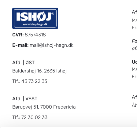
Af
Ma
Fr
CVR:
87574318
Fo
E-mail:
mail@ishoj-hegn.dk
af
Ud
Afd. | ØST
Ma
Baldershøj 16, 2635 Ishøj
Fr
Tlf.:
43 73 22 33
Af
Afd. | VEST
Åb
Børupvej 51, 7000 Fredericia
Tlf.:
72 30 02 33