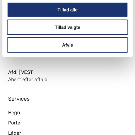
Fredag kl. 8.00-14.30
Tillad alle
Forudbestilte varer kan
afhentes fra kl. 7.00.
Tillad valgte
Ud- og indlevering af varer lukker:
Afvis
Mandag-torsdag kl. 14.30
Fredag kl. 14.00
Afd. | VEST
Åbent efter aftale
Services
Hegn
Porte
Låger