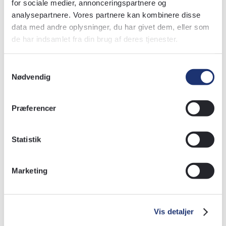
for sociale medier, annonceringspartnere og
analysepartnere. Vores partnere kan kombinere disse
CVR:
87574318
data med andre oplysninger, du har givet dem, eller som
E-mail:
mail@ishoj-hegn.dk
de har indsamlet fra din brug af deres tjenester.
Afd. | ØST
Samtykkevalg
Baldershøj 16, 2635 Ishøj
Nødvendig
Tlf.:
43 73 22 33
Præferencer
Afd. | VEST
Børupvej 51, 7000 Fredericia
Statistik
Tlf.:
72 30 02 33
Marketing
Åbningstider
Afd. | ØST
Vis detaljer
Mandag-torsdag kl. 8.00-16.00