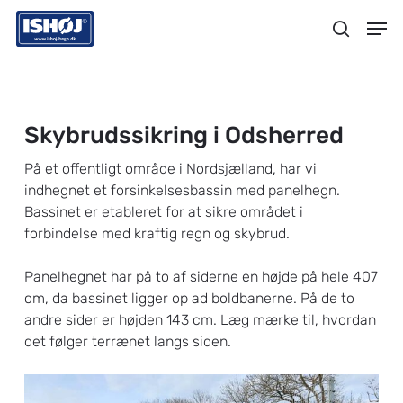
Skip
Menu
Men
to
search
main
content
Skybrudssikring i Odsherred
På et offentligt område i Nordsjælland, har vi
indhegnet et forsinkelsesbassin med panelhegn.
Bassinet er etableret for at sikre området i
forbindelse med kraftig regn og skybrud.
Panelhegnet har på to af siderne en højde på hele 407
cm, da bassinet ligger op ad boldbanerne. På de to
andre sider er højden 143 cm. Læg mærke til, hvordan
det følger terrænet langs siden.